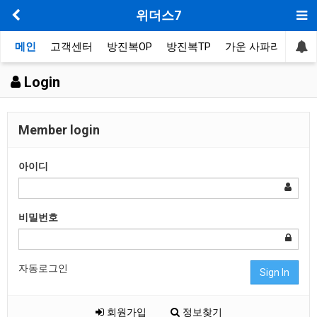
위더스7
메인
고객센터
방진복OP
방진복TP
가운 사파리
봉제
Login
Member login
아이디
비밀번호
자동로그인
Sign In
회원가입
정보찾기