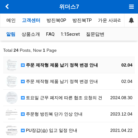
위더스7
메인
고객센터
방진복OP
방진복TP
가운 사파리
봉제
알림
상품소개
FAQ
1:1Secret
질문답변
Total
24
Posts, Now
1
Page
주문 제작형 제품 납기 정책 변경 안내
02.04
주문 제작형 제품 납기 정책 변경 안내
02.04
토요일 근무 폐지에 따른 협조 요청의 건
2024.08.30
주문형 방진복 단가 인상 안내
2023.12.04
PU장갑(습) 입고 일정 안내
2021.04.22