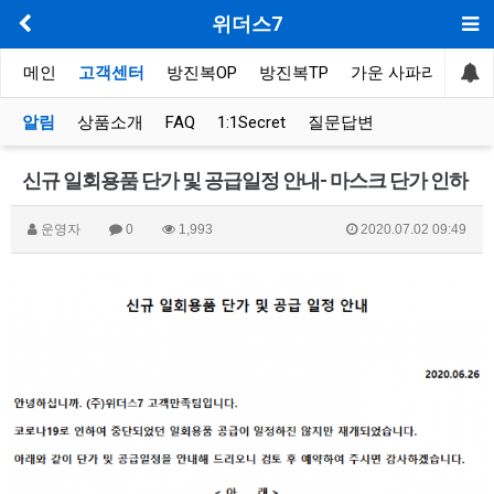
위더스7
메인
고객센터
방진복OP
방진복TP
가운 사파리
봉제
알림
상품소개
FAQ
1:1Secret
질문답변
신규 일회용품 단가 및 공급일정 안내- 마스크 단가 인하
운영자
0
1,993
2020.07.02 09:49