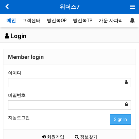
위더스7
메인
고객센터
방진복OP
방진복TP
가운 사파리
봉제
Login
Member login
아이디
비밀번호
자동로그인
Sign In
회원가입
정보찾기