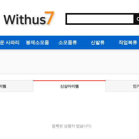
운 사파리
봉제소모품
소모품류
신발류
작업복류
이템
신상아이템
인
등록된 상품이 없습니다.